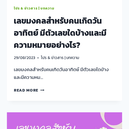
โปร & ข่าวสาร | บทความ
เลขมงคลสำหรับคนเกิดวัน
อาทิตย์ มีตัวเลขใดบ้างและมี
ความหมายอย่างไร?
29/08/2023
โปร & ข่าวสาร | บทความ
เลขมงคลสำหรับคนเกิดวันอาทิตย์ มีตัวเลขใดบ้าง
และมีความหม…
เลข
READ MORE
มงคล
สำหรับ
คน
เกิด
วัน
อาทิตย์