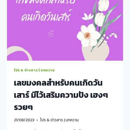
มี
ตัวเลข
ใด
บ้าง
และ
มี
ความ
หมาย
อย่างไร?
โปร & ข่าวสาร | บทความ
เลขมงคลสำหรับคนเกิดวัน
เสาร์ มีไว้เสริมความปัง เฮงๆ
รวยๆ
21/08/2023
โปร & ข่าวสาร | บทความ