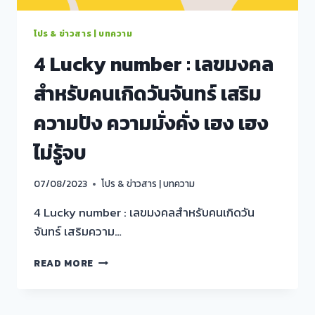
ตลอด
ทั้ง
ปี
โปร & ข่าวสาร | บทความ
4 Lucky number : เลขมงคล
สำหรับคนเกิดวันจันทร์ เสริม
ความปัง ความมั่งคั่ง เฮง เฮง
ไม่รู้จบ
07/08/2023
โปร & ข่าวสาร | บทความ
4 Lucky number : เลขมงคลสำหรับคนเกิดวัน
จันทร์ เสริมความ…
4
READ MORE
LUCKY
NUMBER
: