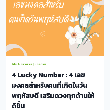
เลข
มงคล
วัน
ศุกร์
เสริม
ดวง
โชค
ลาภ
ความ
รัก
การ
เงิน
โปร & ข่าวสาร | บทความ
4 Lucky Number : 4 เลข
มงคลสำหรับคนที่เกิดในวัน
พฤหัสบดี เสริมดวงทุกด้านให้
ดีขึ้น