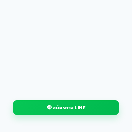
สมัครทาง LINE