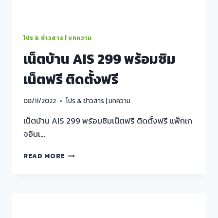
โปร & ข่าวสาร | บทความ
เน็ตบ้าน AIS 299 พร้อมซิม
เน็ตฟรี ติดตั้งฟรี
08/11/2022
โปร & ข่าวสาร | บทความ
เน็ตบ้าน AIS 299 พร้อมซิมเน็ตฟรี ติดตั้งฟรี แพ็กเก
จอินเ…
เน็ต
READ MORE
บ้าน
AIS
299
พร้อม
ซิ
ม