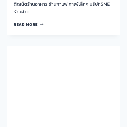
ติดเน็ตร้านอาหาร ร้านกาแฟ คาเฟ่เล็กๆ บริษัทSME
ร้านค้าต…
ติด
READ MORE
เน็ต
ร้าน
อาหาร
ร้าน
กาแฟ
คาเฟ่
เล็กๆ
บริษัทSME
ร้าน
ค้า
ต่างๆ
มี
แพ็ก
เก
จอะ
ไร
บ้าง?