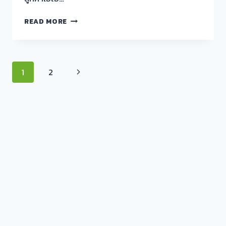
ติด
READ MORE
เน็ต
บ้านAIS
FIBER
ติด
Page
Next
1
2
ตั้ง
ฟรี
navigation
Page
พร้อม
รับ
ส่วนลด
ลูกค้า
เอ
ไอ
เอส