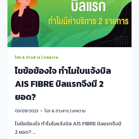
อุปกรณ์
WIFI
ROUTER
ของ
ตนเอง
มา
ใช้
โปร & ข่าวสาร | บทความ
ไขข้อข้องใจ ทำไมใบแจ้งบิล
AIS FIBRE บิลแรกจึงมี 2
ยอด?
03/09/2023
โปร & ข่าวสาร | บทความ
ไขข้อข้องใจ ทำไมใบแจ้งบิล AIS FIBRE บิลแรกจึงมี
2 ยอด? …