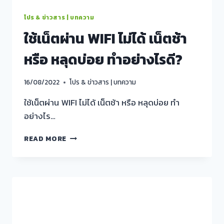
โปร & ข่าวสาร | บทความ
ใช้เน็ตผ่าน WIFI ไม่ได้ เน็ตช้า
หรือ หลุดบ่อย ทำอย่างไรดี?
16/08/2022
โปร & ข่าวสาร | บทความ
ใช้เน็ตผ่าน WIFI ไม่ได้ เน็ตช้า หรือ หลุดบ่อย ทำ
อย่างไร…
ใช้
READ MORE
เน็ต
ผ่าน
WIFI
ไม่
ได้
เน็ต
ช้า
หรือ