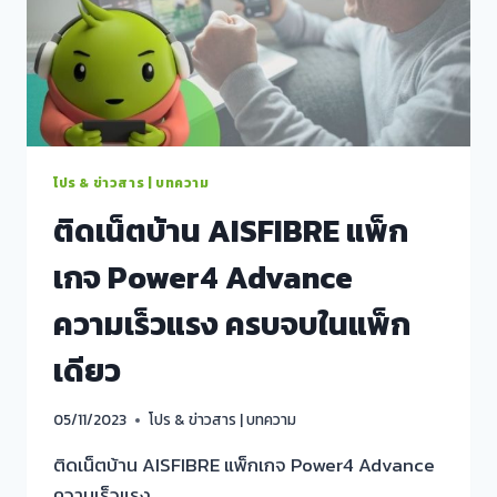
แรง
พร้อม
ซิ
ม
มือ
ถือ
20GB
พร้อม
โปร & ข่าวสาร | บทความ
คอน
ติดเน็ตบ้าน AISFIBRE แพ็ก
เทนต์
จุใจ
เกจ Power4 Advance
เต็ม
พิกัด
ความเร็วแรง ครบจบในแพ็ก
เดียว
05/11/2023
โปร & ข่าวสาร | บทความ
ติดเน็ตบ้าน AISFIBRE แพ็กเกจ Power4 Advance
ความเร็วแรง…