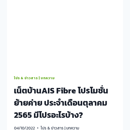
และ
VDSL
ประจำ
เดือน
พฤศจิกายน
2565
นี้
มี
โปร
โม
ชั่
นอะ
ไร
โปร & ข่าวสาร | บทความ
บ้าง?
เน็ตบ้านAIS Fibre โปรโมชั่น
ย้ายค่าย ประจำเดือนตุลาคม
2565 มีโปรอะไรบ้าง?
04/10/2022
โปร & ข่าวสาร | บทความ