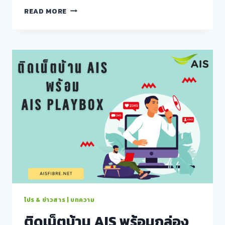
ไขข้อ
READ MORE
ข้องใจ
ทำไม
ใบ
แจ้ง
บิล
AIS
FIBRE
บิล
แรก
จึง
มี
2
ยอด?
โปร & ข่าวสาร | บทความ
ติดเน็ตบ้าน AIS พร้อมกล่อง