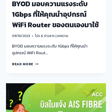
BYOD มอบความแรงระดับ
1Gbps ที่ให้คุณนำอุปกรณ์
WiFi Router ของตนเองมาใช้
09/10/2023
โปร & ข่าวสาร | บทความ
BYOD มอบความแรงระดับ 1Gbps ที่ให้คุณนำ
อุปกรณ์ WiFi Rout…
BYOD
READ MORE
มอบ
ความ
แรง
ระดับ
1GBPS
ที่
ให้
คุณ
นำ