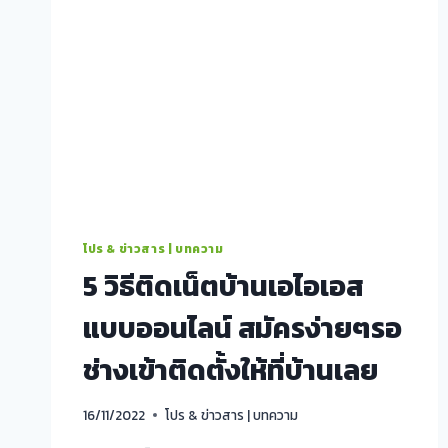
599
เน็ต
แรง
ไม่
ลด
สปีด
โปร & ข่าวสาร | บทความ
5 วิธีติดเน็ตบ้านเอไอเอส
แบบออนไลน์ สมัครง่ายๆรอ
ช่างเข้าติดตั้งให้ที่บ้านเลย
16/11/2022
โปร & ข่าวสาร | บทความ