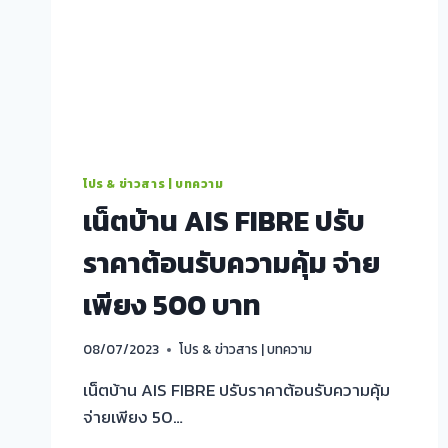
เพลิดเพลิน
กับ
คอน
เทนต์
คุณภาพ
อัด
แน่น
ทุก
ความ
โปร & ข่าวสาร | บทความ
บันเทิง
เน็ตบ้าน AIS FIBRE ปรับ
เริ่ม
แล้ว
ราคาต้อนรับความคุ้ม จ่าย
วัน
นี้
เพียง 500 บาท
08/07/2023
โปร & ข่าวสาร | บทความ
เน็ตบ้าน AIS FIBRE ปรับราคาต้อนรับความคุ้ม
จ่ายเพียง 50…