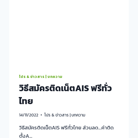
โปร & ข่าวสาร | บทความ
วิธีสมัครติดเน็ตAIS ฟรีทั่ว
ไทย
14/11/2022
โปร & ข่าวสาร | บทความ
วิธีสมัครติดเน็ตAIS ฟรีทั่วไทย ส่วนลด…ค่าติด
ตั้งA…