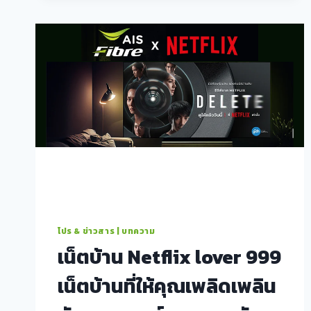
การ
ขอ
เพิ่ม
AIS
PLAYBOX
ผ่าน
WEBSITE
ขั้น
ตอน
ไม่
เยอะ
ทำ
เอง
ได้
ใช้
เวลา
โปร & ข่าวสาร | บทความ
ไม่
เน็ตบ้าน Netflix lover 999
นาน
เน็ตบ้านที่ให้คุณเพลิดเพลิน