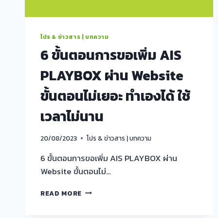
โปร & ข่าวสาร | บทความ
6 ขั้นตอนการขอเพิ่ม AIS
PLAYBOX ผ่าน Website
ขั้นตอนไม่เยอะ ทำเองได้ ใช้
เวลาไม่นาน
20/08/2023
โปร & ข่าวสาร | บทความ
6 ขั้นตอนการขอเพิ่ม AIS PLAYBOX ผ่าน
Website ขั้นตอนไม่…
6
READ MORE
ขั้น
ตอน