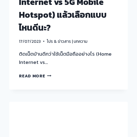
Internet vs 5G Mobile
Hotspot) แล้วเลือกแบบ
ไหนดีนะ?
17/07/2023
โปร & ข่าวสาร | บทความ
ติดเน็ตบ้านดีกว่าใช้เน็ตมือถืออย่างไร (Home
Internet vs…
ติด
READ MORE
เน็ต
บ้าน
ดี
กว่า
ใช้
เน็ต
มือ
ถือ
อย่างไร