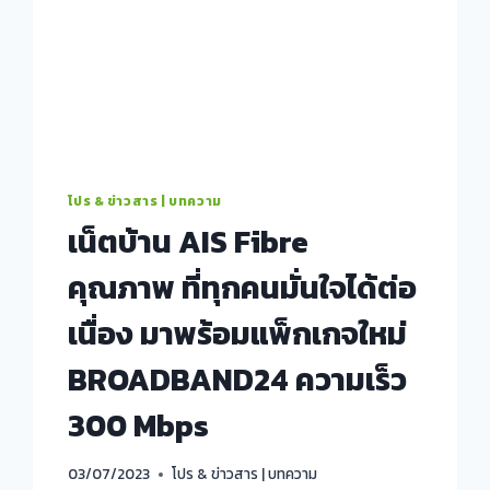
(HOME
INTERNET
VS
5G
MOBILE
HOTSPOT)
แล้ว
เลือก
แบบ
โปร & ข่าวสาร | บทความ
ไหน
เน็ตบ้าน AIS Fibre
ดีนะ?
คุณภาพ ที่ทุกคนมั่นใจได้ต่อ
เนื่อง มาพร้อมแพ็กเกจใหม่
BROADBAND24 ความเร็ว
300 Mbps
03/07/2023
โปร & ข่าวสาร | บทความ