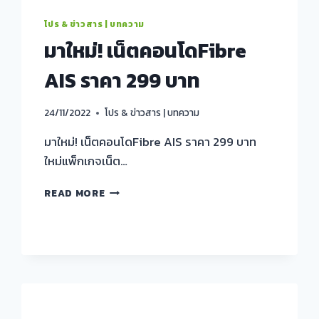
BROADBAND24
ความเร็ว
โปร & ข่าวสาร | บทความ
300
มาใหม่! เน็ตคอนโดFibre
MBPS
AIS ราคา 299 บาท
24/11/2022
โปร & ข่าวสาร | บทความ
มาใหม่! เน็ตคอนโดFibre AIS ราคา 299 บาท
ใหม่แพ็กเกจเน็ต…
มา
READ MORE
ใหม่!
เน็ต
คอน
โดFIBRE
AIS
ราคา
299
บาท