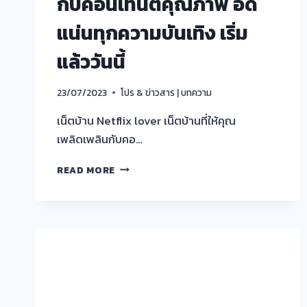
กับคอนเทนต์คุณภาพ อัด
แน่นทุกความบันเทิง เริ่ม
แล้ววันนี้
23/07/2023
โปร & ข่าวสาร | บทความ
เน็ตบ้าน Netflix lover เน็ตบ้านที่ให้คุณ
เพลิดเพลินกับคอ…
เน็ต
READ MORE
บ้าน
NETFLIX
LOVER
999
เน็ต
บ้าน
ที่
ให้
คุณ