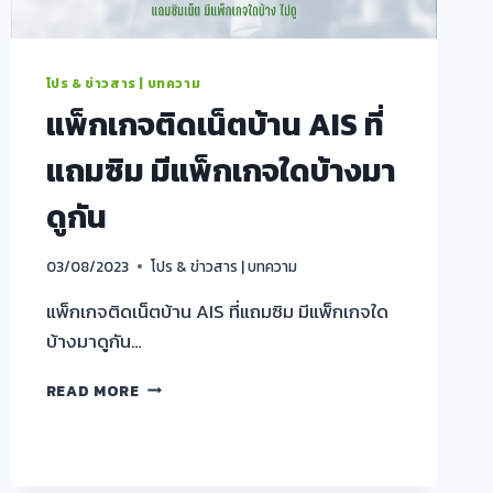
โปร & ข่าวสาร | บทความ
แพ็กเกจติดเน็ตบ้าน AIS ที่
แถมซิม มีแพ็กเกจใดบ้างมา
ดูกัน
03/08/2023
โปร & ข่าวสาร | บทความ
แพ็กเกจติดเน็ตบ้าน AIS ที่แถมซิม มีแพ็กเกจใด
บ้างมาดูกัน…
แพ็ก
READ MORE
เก
จ
ติด
เน็ต