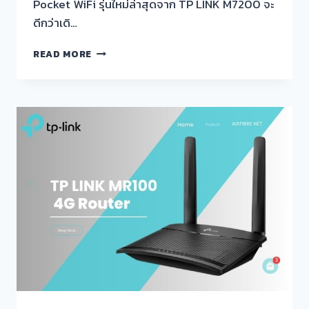
Pocket WiFi รุ่นใหม่ล่าสุดจาก TP LINK M7200 จะ
ดีกว่าเดิ…
POCKET
READ MORE
WIFI
รุ่น
ใหม่
ล่าสุด
จาก
TP
LINK
M7200
จะ
ดี
กว่า
เดิม
แค่
ไหน
ไป
ดู
กัน