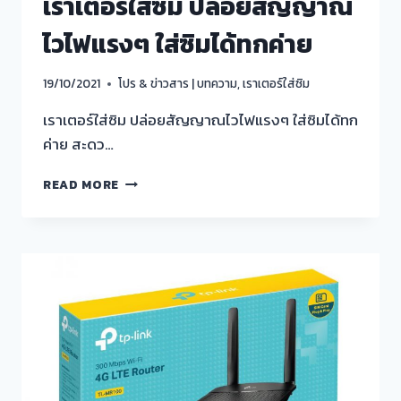
เราเตอร์ใส่ซิม ปล่อยสัญญาณ
ไวไฟแรงๆ ใส่ซิมได้ทกค่าย
19/10/2021
โปร & ข่าวสาร | บทความ
,
เราเตอร์ใส่ซิม
เราเตอร์ใส่ซิม ปล่อยสัญญาณไวไฟแรงๆ ใส่ซิมได้ทก
ค่าย สะดว…
เรา
READ MORE
เตอร์
ใส่
ซิม
ปล่อย
สัญญาณ
ไว
ไฟ
แรงๆ
ใส่
ซิ
ม