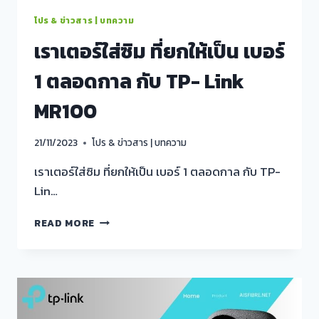
โปร & ข่าวสาร | บทความ
เราเตอร์ใส่ซิม ที่ยกให้เป็น เบอร์
1 ตลอดกาล กับ TP- Link
MR100
21/11/2023
โปร & ข่าวสาร | บทความ
เราเตอร์ใส่ซิม ที่ยกให้เป็น เบอร์ 1 ตลอดกาล กับ TP-
Lin…
เรา
READ MORE
เตอร์
ใส่
ซิม
ที่
ยก
ให้