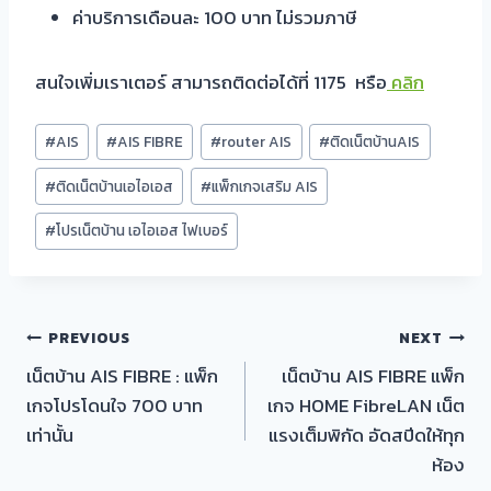
ค่าบริการเดือนละ 100 บาท ไม่รวมภาษี
สนใจเพิ่มเราเตอร์ สามารถติดต่อได้ที่ 1175 หรือ
คลิก
Post
#
AIS
#
AIS FIBRE
#
router AIS
#
ติดเน็ตบ้านAIS
Tags:
#
ติดเน็ตบ้านเอไอเอส
#
แพ็กเกจเสริม AIS
#
โปรเน็ตบ้าน เอไอเอส ไฟเบอร์
แนะแนว
PREVIOUS
NEXT
เน็ตบ้าน AIS FIBRE : แพ็ก
เน็ตบ้าน AIS FIBRE แพ็ก
เรื่อง
เกจโปรโดนใจ 700 บาท
เกจ HOME FibreLAN เน็ต
เท่านั้น
แรงเต็มพิกัด อัดสปีดให้ทุก
ห้อง